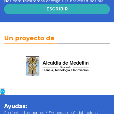
Nos comunicaremos contigo a la brevedad posible.
ESCRIBIR
Un proyecto de
Ayudas:
Preguntas frecuentes
/
Encuesta de Satisfacción
/